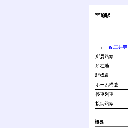
宮前駅
←
紀三井寺
所属路線
所在地
駅構造
ホーム構造
停車列車
接続路線
概要