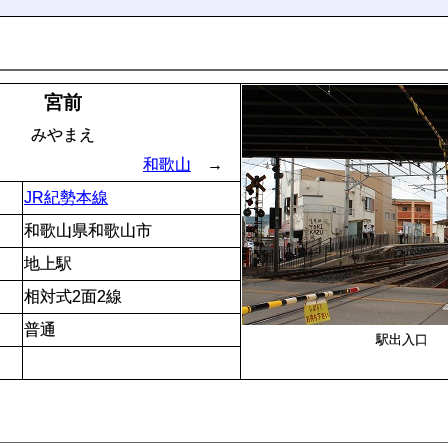
宮前
みやまえ
和歌山
→
JR紀勢本線
和歌山県和歌山市
地上駅
相対式2面2線
普通
駅出入口