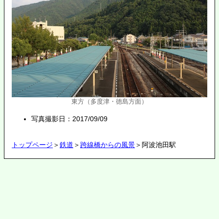
東方（多度津・徳島方面）
写真撮影日：2017/09/09
トップページ
＞
鉄道
＞
跨線橋からの風景
＞阿波池田駅