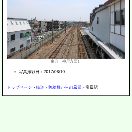
東方（神戸方面）
写真撮影日：2017/06/10
トップページ
＞
鉄道
＞
跨線橋からの風景
＞宝殿駅